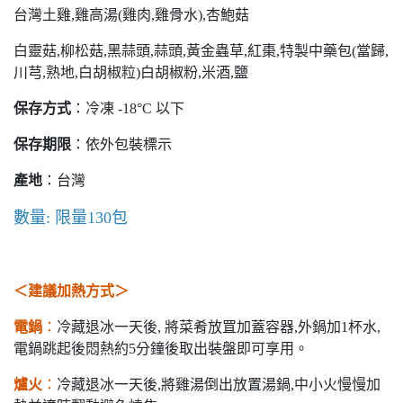
台灣土雞,雞高湯(雞肉,雞骨水),杏鮑菇
白靈菇,柳松菇,黑蒜頭,蒜頭,黃金蟲草,紅棗,特製中藥包(當歸,
川芎,熟地,白胡椒粒)白胡椒粉,米酒,鹽
保存方式
：冷凍 -18°C 以下
保存期限
：依外包裝標示
產地
：台灣
數量: 限量130包
＜建議加熱方式＞
電鍋
：
冷藏退冰一天後, 將菜肴放罝加蓋容器,外鍋加1杯水,
電鍋跳起後悶熱約5分鐘後取出裝盤即可享用。
爐火
：
冷藏退冰一天後,將雞湯倒出放置湯鍋,中小火慢慢加