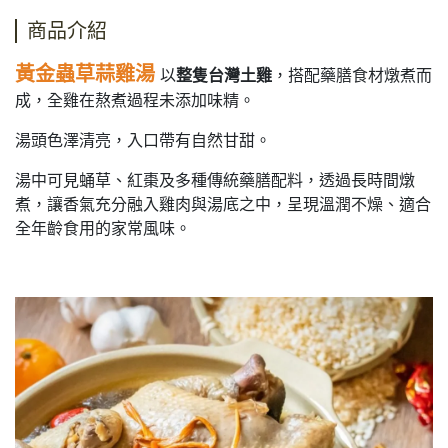
商品介紹
黃金蟲草蒜雞湯
以
整隻台灣土雞
，搭配藥膳食材燉煮而
成，全雞在熬煮過程未添加味精。
湯頭色澤清亮，入口帶有自然甘甜。
湯中可見蛹草、紅棗及多種傳統藥膳配料，透過長時間燉
煮，讓香氣充分融入雞肉與湯底之中，呈現溫潤不燥、適合
全年齡食用的家常風味。