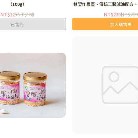
（100g）
林契作農產、傳統工藝減油配方
應）
NT$125
NT$180
NT$220
NT$299
已售完
加入購物車