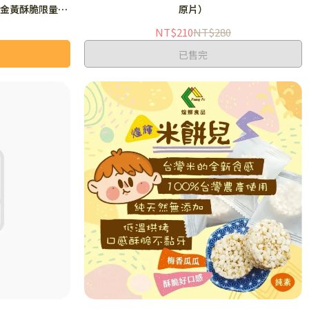
、金黃酥脆限量供
原片）
NT$210
NT$280
已售完