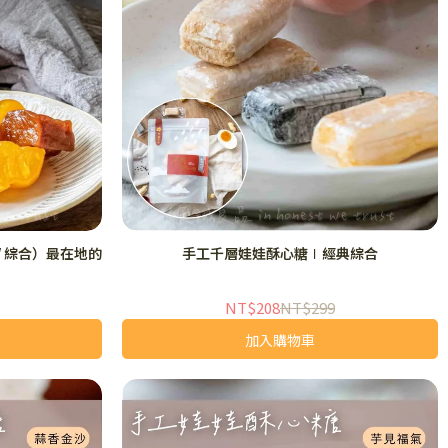
/ 綜合）最在地的
手工千層娃娃酥心糖∣經典綜合
NT$208
NT$299
加入購物車