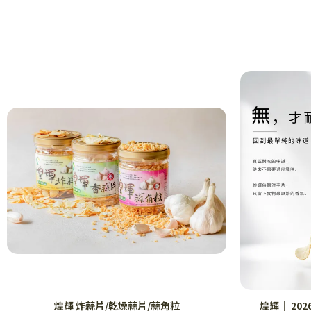
煌輝 炸蒜片/乾燥蒜片/蒜角粒
煌輝｜ 20