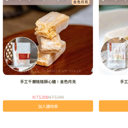
手工千層娃娃酥心糖∣金色月見
手工
NT$208
NT$299
加入購物車