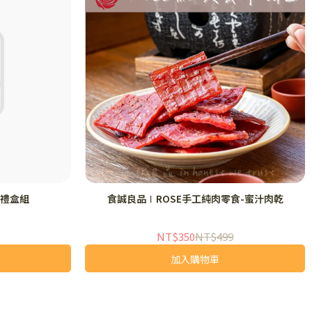
禮盒組
食誠良品∣ROSE手工純肉零食-蜜汁肉乾
NT$350
NT$499
加入購物車