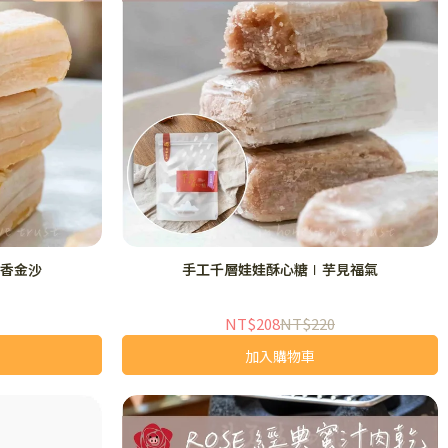
香金沙
手工千層娃娃酥心糖∣芋見福氣
NT$208
NT$220
加入購物車