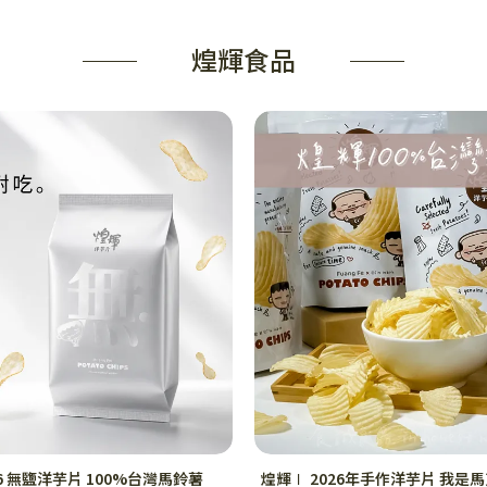
煌輝食品
26 無鹽洋芋片 100%台灣馬鈴薯
煌輝∣ 2026年手作洋芋片 我是