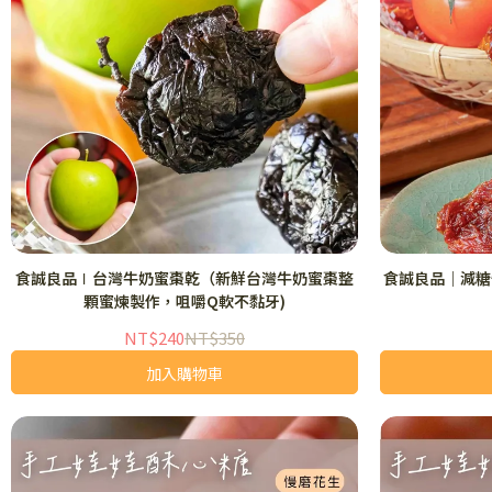
食誠良品∣台灣牛奶蜜棗乾（新鮮台灣牛奶蜜棗整
食誠良品｜減糖
顆蜜煉製作，咀嚼Q軟不黏牙)
NT$240
NT$350
加入購物車