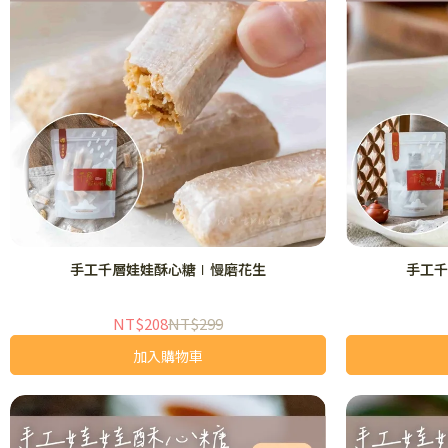
手工千層娃娃酥心糖∣慢磨花生
手工千
NT$208
NT$299
加入購物車