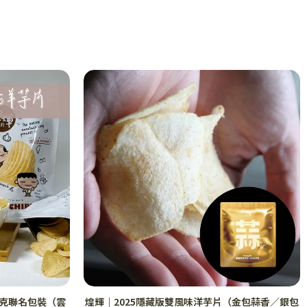
馬克聯名包裝（雲
煌輝｜2025隱藏版雙風味洋芋片（金包蒜香／銀包