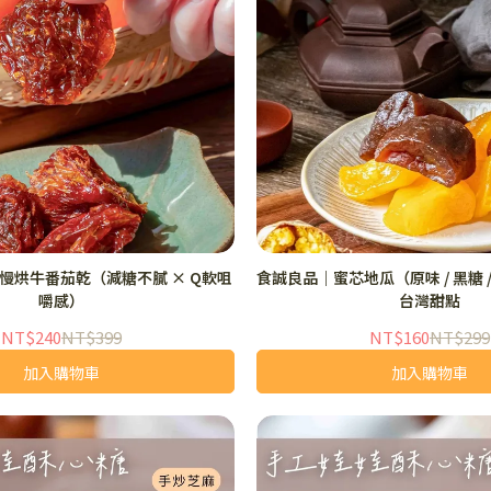
慢烘牛番茄乾（減糖不膩 × Q軟咀
食誠良品｜蜜芯地瓜（原味 / 黑糖 
嚼感）
台灣甜點
NT$240
NT$399
NT$160
NT$299
加入購物車
加入購物車