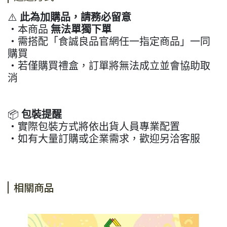
⚠️
此為加購品，請務必留意
・本商品
無法單獨下單
・需搭配「食誠良品官網任一指定商品」一同
購買
・若僅購買禮盒，訂單將無法成立並會協助取
消
📦
包裝提醒
・實際包裝方式將依出貨人員專業配置
・如有大量訂購或企業需求，歡迎另洽客服
相關商品