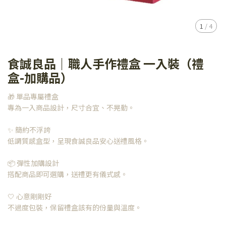
1
/
4
食誠良品｜職人手作禮盒 一入裝（禮
盒-加購品）
🎁 單品專屬禮盒
專為一入商品設計，尺寸合宜、不晃動。
✨ 簡約不浮誇
低調質感盒型，呈現食誠良品安心送禮風格。
📦 彈性加購設計
搭配商品即可選購，送禮更有儀式感。
🤍 心意剛剛好
不過度包裝，保留禮盒該有的份量與溫度。