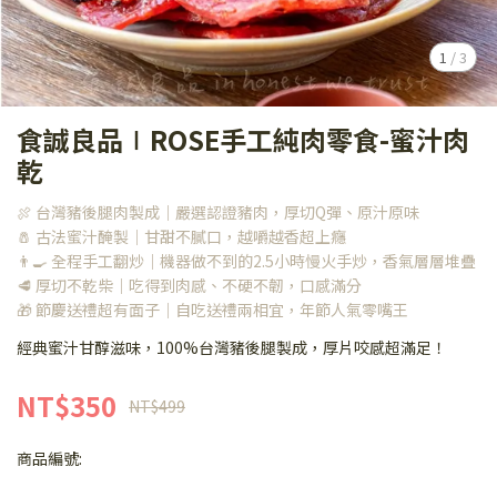
1
/
3
食誠良品∣ROSE手工純肉零食-蜜汁肉
乾
🍖 台灣豬後腿肉製成｜嚴選認證豬肉，厚切Q彈、原汁原味
🧂 古法蜜汁醃製｜甘甜不膩口，越嚼越香超上癮
👨‍🍳 全程手工翻炒｜機器做不到的2.5小時慢火手炒，香氣層層堆疊
🥩 厚切不乾柴｜吃得到肉感、不硬不韌，口感滿分
🎁 節慶送禮超有面子｜自吃送禮兩相宜，年節人氣零嘴王
經典蜜汁甘醇滋味，100%台灣豬後腿製成，厚片咬感超滿足！
NT$350
NT$499
商品編號: