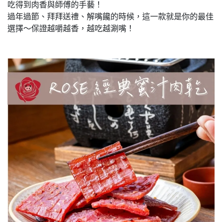
吃得到肉香與師傅的手藝！
過年過節、拜拜送禮、解嘴饞的時候，這一款就是你的最佳
選擇～保證越嚼越香，越吃越涮嘴！