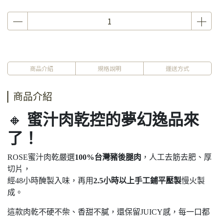
商品介紹
規格說明
運送方式
商品介紹
🔸
蜜汁肉乾控的夢幻逸品來
了！
ROSE蜜汁肉乾嚴選
100%台灣豬後腿肉
，人工去筋去肥、厚
切片，
經48小時醃製入味，再用
2.5小時以上手工鋪平壓製
慢火製
成。
這款肉乾不硬不柴、香甜不膩，還保留JUICY感，每一口都