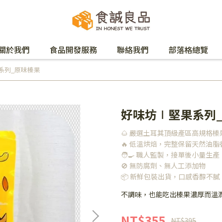
關於我們
食品開發服務
聯絡我們
部落格總覽
系列_原味榛果
好味坊∣堅果系列
🌰 嚴選土耳其頂級產區高規格榛
🔥 低溫烘焙，完整保留天然油脂
🧑‍🍳 職人監製，接單後小量生產
🚫 無防腐劑、無人工添加物
📦 新鮮包裝出貨，口感香醇不膩
不調味，也能吃出榛果濃厚而溫
NT$355
NT$395