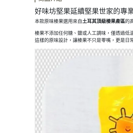
好味坊堅果延續堅果世家的專
本款原味榛果選用來自
土耳其頂級榛果產區
的
榛果不添加任何糖、鹽或人工調味，僅透過低
這樣的原味設計，讓榛果不只是零嘴，更是日