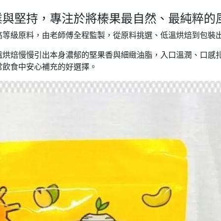
業與堅持，專注於將榛果最自然、最純粹的
高等級原料，由老師傅全程監製，從原料挑選、低溫烘焙到包裝
溫烘焙慢慢引出本身濃郁的堅果香與細緻油脂，入口溫潤、口感
常飲食中安心補充的好選擇。