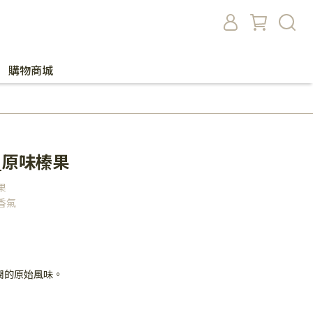
購物商城
_原味榛果
果
香氣
潤的原始風味。