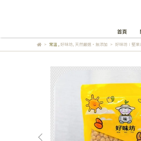
首頁
常溫
,
好味坊
,
天然嚴選・無添加
好味坊∣堅果